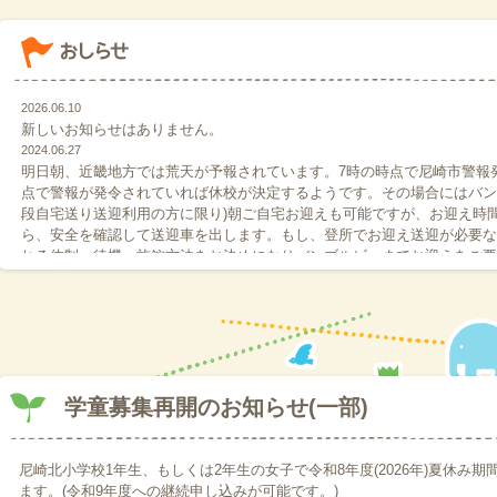
2026.06.10
新しいお知らせはありません。
2024.06.27
明日朝、近畿地方では荒天が予報されています。7時の時点で尼崎市警報
点で警報が発令されていれば休校が決定するようです。その場合にはバン
段自宅送り送迎利用の方に限り)朝ご自宅お迎えも可能ですが、お迎え時
ら、安全を確認して送迎車を出します。もし、登所でお迎え送迎が必要な
れる体制、待機、施錠方法をお決めになりバンブルビーまでお迎えをご要
は登所(お休みから登所へ変更の場合も)の旨、ライン若しくはシステム
ォレスト教室に登所してください。おやすみにする場合もご一報くだされ
2024.06.17
明日朝、近畿地方では荒天が予報されています。7時の時点で警報発令(尼
の場合は休校が決定するようです。その場合にはバンブルビーは8時から
の方に限り)朝ご自宅お迎えも可能ですが、お迎え時間は確定しておりま
送迎車を出します。もし、登所でお迎え送迎が必要な場合はご家庭の方で
学童募集再開のお知らせ(一部)
錠方法をお決めになりバンブルビーまでお迎えをご要望ください。また、
所へ変更の場合も)の旨、ライン若しくはシステムにてご連絡の上くれぐ
してください。おやすみにする場合もご一報くだされば幸いです。よろし
尼崎北小学校1年生、もしくは2年生の女子で令和8年度(2026年)夏休み
2024.05.28
ます。(令和9年度への継続申し込みが可能です。)