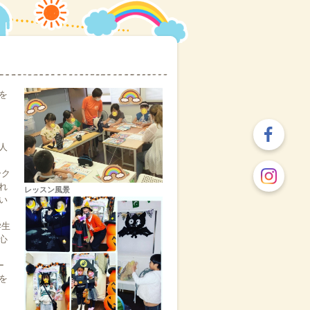
ートも同時大募集！
った場合、バンブルビーは9時から開所の
を
室までご連絡ください。
復旧の目処が立たないことや、教室の安全
人
学童のお知らせは午前中に致します。
ーク
さい。
れ
レッスン風景
い
学生
ます。
心
に改めてお知らせ致します。
ー
を