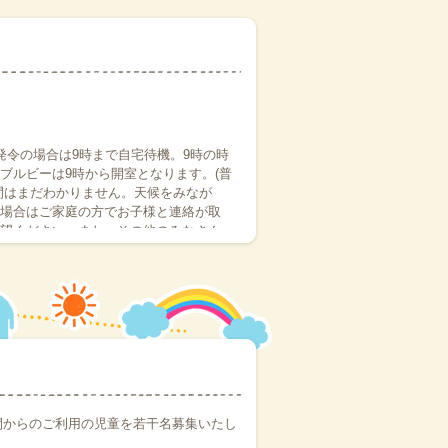
発令の場合は9時まで自宅待機。9時の時
ブルビーは9時から開室となります。(普
間はまだわかりません。天候をみなが
場合はご家庭の方でお子様と連絡が取
望ください。また、その他のみなさん
にてご連絡の上くれぐれもお気をつけてフ
ば幸いです。よろしくお願いします
崎市は発令無しでも、伊丹、西宮両方)
開室となります。(普段自宅送り送迎利用
せん。天候をみながら、安全を確認して
お子様と連絡が取れる体制、待機、施
その他のみなさんは登所(お休みから登
れもお気をつけてフォレスト教室に登所
くお願いします
期間からのご利用の児童を若干名募集いたし