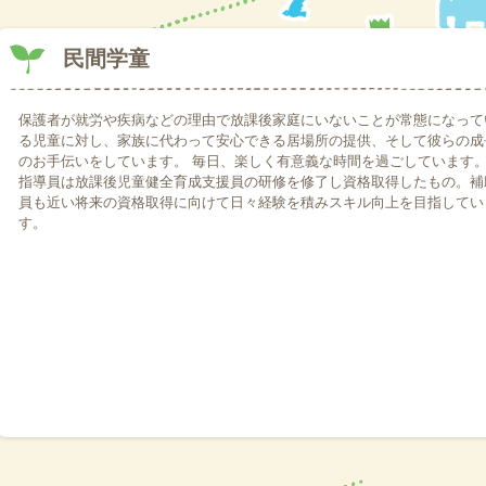
の新1年生、または2年生に限ります。
2020.04.14
民間学童
緊急事態宣言発令による小学校休校中も民間学童バンブルビーは長期休暇
2020.03.17
本日17日より、小学校によっては児童ホームへ12:30下校になっていま
保護者が就労や疾病などの理由で放課後家庭にいないことが常態になって
学校側のお子様の受け入れが12:30下校とされた場合、こちらに必ずそ
る児童に対し、家族に代わって安心できる居場所の提供、そして彼らの成
てください。
のお手伝いをしています。 毎日、楽しく有意義な時間を過ごしています
2020.02.28
指導員は放課後児童健全育成支援員の研修を修了し資格取得したもの。補
3月3日火曜日からの臨時休業中の民間学童の対応について。尼崎市から
員も近い将来の資格取得に向けて日々経験を積みスキル向上を目指してい
間利用後、子ども達が登所出来るように開所します。⭐️開所予定時間2:00〜6:00
す。
送迎の時間は調整後追ってお知らせ致します。
2020.02.27
現在、テレビなどで新型コロナウイルスの影響による休校などの要請の発
ルビーでは放課後児童健全育成事業の管轄である尼崎市児童課の指示を待
ば随時お知らせ致します。電話やラインでのお問い合わせはお控えいただ
げます。明日は現時点では通常通り開所です。
2020.01.08
本日、警報発令の為、各小学校が臨時休校になりました。バンブルビーは
2019.12.12
令和2年度新規学童申し込みに向けた、ご見学、ご相談の受付は12月11
状況により選考終了後の来年2月頃に再開の予定です。
2019.12.02
令和2年度申込み資料配布開始しました。お渡しはご見学、ご相談受付後