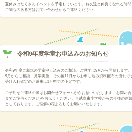
尼北小学校へは大雨による下校時間の変更により12時に送迎車でお迎え
夏休みはたくさんイベントを予定しています。お友達と仲良くなれる時間
ど、システムかラインにて必ずご連絡いただくよう、よろしくお願いしま
ご関心のある方はお問い合わせからご連絡ください。
2024.01.12
令和6年度学童新一年追加募集開始
2023.06.01
明日、小学校登校時に大雨警報が発令されている場合は9時まで自宅待機
が休校になった場合、バンブルビーは9時から開所します。それ以外で学
になった場合も順次対応致します。(各学校へのお迎え方法はGAKUDOUシ
の状況により登所の場合は改めて※ラインからご連絡ください。
令和9年度学童お申込みのお知らせ
2021.05.21
本日、9時時点で警報が継続されて各小学校休校になった場合、バンブル
2021.04.22
令和9年度ご新規の学童申し込みのご相談、ご見学は9月から開始します。
尼崎北小学校児童1名募集。1、2年生に限ります。お問い合わせフォーム
9月からご相談、見学実施、その後11月からお申し込み資料配布の流れで
2021.02.08
受け入れ確定のお返事は1月中旬の予定です。
令和3年度学童新規お申し込み受付は、一旦終了とさせていただいており
ます。
ご予約をご連絡の際はお問合せフォームからお願いいたします。お問い合
2020.10.17
までご準備ください)をお伝えください。※武庫東小学校からの今後の新
令和3年度学童お申込みに向けた見学、ご相談、始まっています。その中
としております。ご理解の程よろしくお願いいたします。
あるご質問に載せていますので、ご参考に下さい。
2020.10.14
令和3年度学童申込の為のご相談、ご見学は10月から始まっています。
お問い合わせからメールしていただけます。
2020.05.27
民間学童バンブルビーでは、6月から利用開始の学童児童を若干名募集し