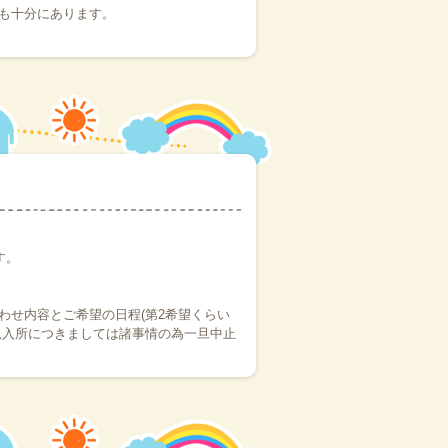
に行きます。学童をお休みされる場合な
も十分にあります。
す。
となります。9時までに解除なく各学校
校登校後、警報が出され下校時間が変更
ステムから配信いたします。)注. 上記
ビーは9時から開所しています。
からご連絡ください。
す。
ます。再開の場合は随時お知らせいたし
わせ内容とご希望の日程(第2希望くらい
規入所につきましては諸事情の為一旦中止
でお聞きしたご質問など本サイト上よく
その他お問い合わせも、ホームページ上の
ています。武庫庄小学校、尼崎北小学校