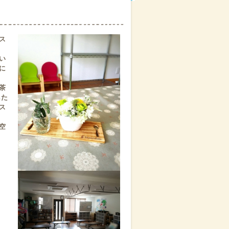
ス
い
に
茶
した
ス
空