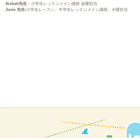
Aishah先生
：小学生レッスンメイン講師 金曜担当
2018.01.25
Juvie 先生:
小学生レッスン、中学生レッスンメイン講師。火曜担当
親子英語サークル 次回は2月14日水曜日10:00〜
2017.10.07
10月11日水曜日10:00〜親子英会話サークル
2017.09.16
次回、英会話クッキングクラスは10月13日金曜日です。 手づくりハンバ
2017.06.28
ネイティヴ講師 募集
2017.06.28
クッキング 7月10日月曜日9:30から予定しています。 メニュー:アメリ
2017.05.27
次回の未就園児親子サークルは6月9日金曜日です。
2017.05.27
6月25日の英検jr.の申し込みは終了いたしました。
2017.03.07
３月２０日月曜日 祝日 ポカポカ とまつマルシェ開催
2017.03.07
次回の親子英語サークルは3月21日火曜日10：00～
2017.02.05
平成28年度第３回英検Jr.実施