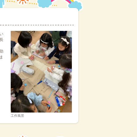
の通り開所しています。
す。バンブルビーも対応いたしますので、
い
の旨ご連絡の上、バンブルビーに登所させ
長
。
助
通知されております、小学校受け入れ時
ま
⭐️土曜日は平常通り8:00〜18:00⭐️
表がなされています。民間学童バンブ
っている状態です。正式な指示があれ
くようご理解ご協力の程お願い申し上
朝9時から開室しています。
工作風景
日をもって一旦終了させていただきます。
、お申し込み予約をされた方のみです。