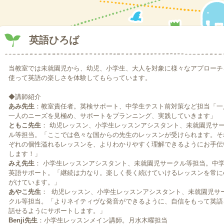
2019.09.10
令和2年度新一年、見学ご相談受付開始しています。
2019.05.29
放課後児童支援員さん募集中です。 夏休みに向けて短期アルバイト、パ
英語ひろば
2018.09.10
大雨警報の為、9時まで自宅待機。9時までに解除なく各学校が休校にな
予定です。
当教室では未就園児から、幼児、小学生、大人を対象に様々なアプローチ
2018.09.05
使って英語の楽しさを体験してもらっています。
本日5日、バンブルビーは12時から開所します。 ご利用の際は事前に教
2018.09.04
◆講師紹介
明日5日、学童は12時まで開所はありません。 施設近隣の停電、断水の
あみ先生
：教室責任者。英検サポート、中学生テスト前対策など担当「一
点検を十分に出来る時間を考えての対応とさせて頂きます。 12時以降の
一人のニーズを見極め、サポートをプランニング、実践していきます」
2018.07.17
ともこ先生
： 幼児レッスン、小学生レッスンアシスタント、未就園児サ
学童児童募集しています。お知らせ掲示板参照。詳細はお問い合わせくだ
ル等担当。「ここでは色々な国からの先生のレッスンが受けられます。そ
2018.07.05
ぞれの個性溢れるレッスンを、よりわかりやすく理解できるようにお手伝
本日、警報が発令されましたがバンブルビーは開所です。
します！」
2018.06.18
みえ先生
： 小学生レッスンアシスタント、未就園児サークル等担当。中
本日、バンブルビー英語ひろばも休校となりました。 宜しくお願い致し
英語サポート。「継続は力なり。楽しく長く続けていけるレッスンを常に
2018.06.18
がけています。」
本日、地震のためバンブルビー学童は閉所とします。 英会話教室は午後
あやこ先生
： 幼児レッスン、小学生レッスンアシスタント、未就園児サ
2018.05.26
クル等担当。「よりネイティヴな発音ができるように、自信をもって英語
英語で楽しくアメリカンクッキング！次回は6月15日金曜日
話せるようにサポートします。」
2018.01.29
Benji先生
：小学生レッスンメイン講師。月水木曜担当
学童支援員1名募集。お問い合わせください。